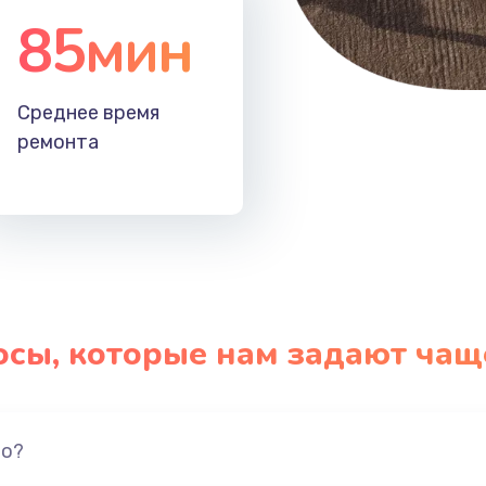
85мин
Среднее время
ремонта
осы, которые нам задают чащ
но?