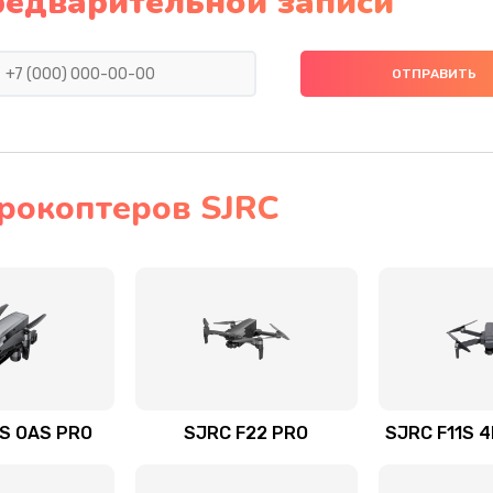
редварительной записи
рокоптеров SJRC
S OAS PRO
SJRC F22 PRO
SJRC F11S 