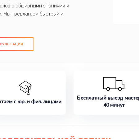
алов с обширными знаниями и
и. Мы предлагаем быстрый и
ем оригинальных компонентов, а также
ых работ. Наша цель - предоставить
ое обслуживание, удовлетворяя их
СУЛЬТАЦИЯ
медлите записаться на ремонт уже
Бесплатный выезд масте
таем с юр. и физ. лицами
40 минут