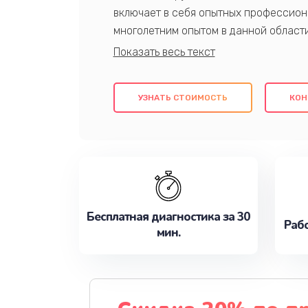
включает в себя опытных профессион
многолетним опытом в данной област
качественный ремонт с использовани
гарантируем качество всех проведенн
клиентам надежное и профессиональн
УЗНАТЬ СТОИМОСТЬ
КОН
потребности наилучшим образом. Не 
сейчас!
Бесплатная диагностика за 30
Рабо
мин.