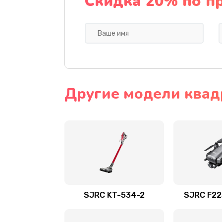
Скидка 20% по п
Другие модели квад
SJRC KT-534-2
SJRC F22