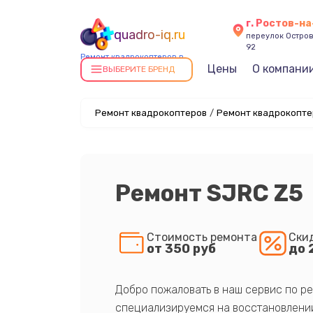
г. Ростов-н
quadro-iq.ru
переулок Остров
92
Ремонт квадрокоптеров в
Цены
О компани
Ростове-на-Дону
ВЫБЕРИТЕ БРЕНД
Ремонт квадрокоптеров
/
Ремонт квадрокопте
Ремонт SJRC Z5
Стоимость ремонта
Ски
от 350 руб
до 
Добро пожаловать в наш сервис по ре
специализируемся на восстановлении