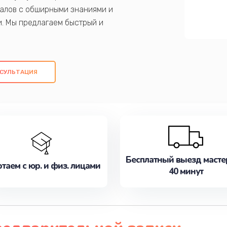
алов с обширными знаниями и
и. Мы предлагаем быстрый и
ем оригинальных компонентов, а также
ых работ. Наша цель - предоставить
ое обслуживание, удовлетворяя их
СУЛЬТАЦИЯ
медлите записаться на ремонт уже
Бесплатный выезд масте
таем с юр. и физ. лицами
40 минут