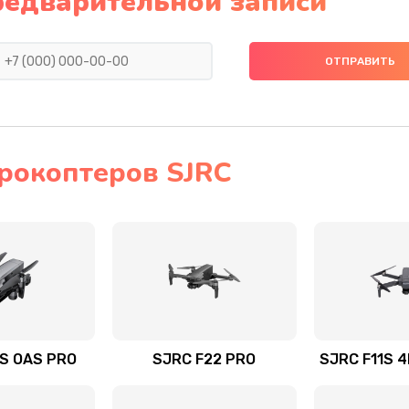
редварительной записи
рокоптеров SJRC
S OAS PRO
SJRC F22 PRO
SJRC F11S 