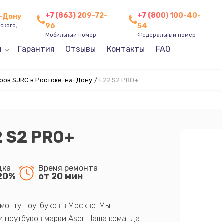
+7 (863) 209-72-
+7 (800) 100-40-
а-Дону
96
54
ского,
Мобильный номер
Федеральный номер
и
Гарантия
Отзывы
Контакты
FAQ
ров SJRC в Ростове-на-Дону
/
F22 S2 PRO+
 S2 PRO+
дка
Время ремонта
20%
от 20 мин
монту ноутбуков в Москве. Мы
 ноутбуков марки Aser. Наша команда