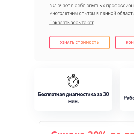
включает в себя опытных профессион
многолетним опытом в данной област
качественный ремонт с использовани
гарантируем качество всех проведенн
клиентам надежное и профессиональн
УЗНАТЬ СТОИМОСТЬ
КОН
потребности наилучшим образом. Не 
сейчас!
Бесплатная диагностика за 30
Рабо
мин.