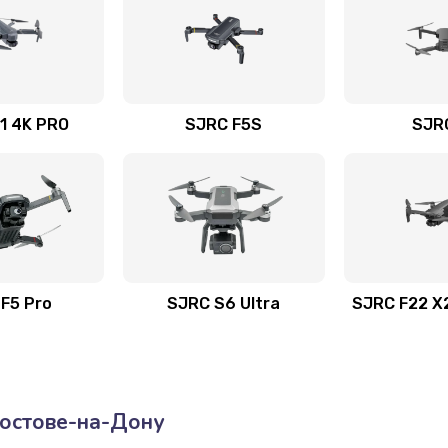
1 4K PRO
SJRC F5S
SJR
F5 Pro
SJRC S6 Ultra
SJRC F22 X
остове-на-Дону