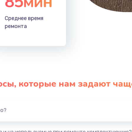
85мин
Среднее время
ремонта
осы, которые нам задают чащ
но?