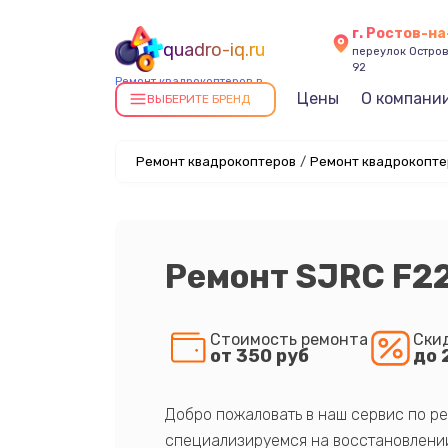
г. Ростов-н
quadro-iq.ru
переулок Остров
92
Ремонт квадрокоптеров в
Цены
О компани
Ростове-на-Дону
ВЫБЕРИТЕ БРЕНД
Ремонт квадрокоптеров
/
Ремонт квадрокопте
Ремонт SJRC F22
Стоимость ремонта
Ски
от 350 руб
до 
Добро пожаловать в наш сервис по ре
специализируемся на восстановлении