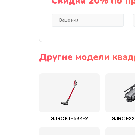
Скидка 20% по п
Другие модели квад
SJRC KT-534-2
SJRC F22