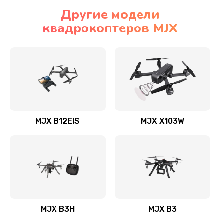
Другие модели
квадрокоптеров MJX
MJX B12EIS
MJX X103W
MJX B3H
MJX B3