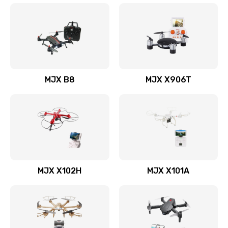
MJX B8
MJX X906T
MJX X102H
MJX X101A