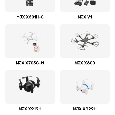
MJX X601H-G
MJX V1
MJX X705C-W
MJX X600
MJX X919H
MJX X929H