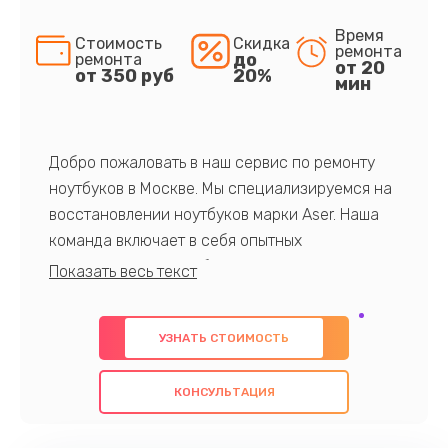
Время
Стоимость
Скидка
ремонта
до
ремонта
от 20
от 350 руб
20%
мин
Добро пожаловать в наш сервис по ремонту
ноутбуков в Москве. Мы специализируемся на
восстановлении ноутбуков марки Aser. Наша
команда включает в себя опытных
профессионалов с обширными знаниями и
многолетним опытом в данной области. Мы
предлагаем быстрый и качественный ремонт с
УЗНАТЬ СТОИМОСТЬ
использованием оригинальных компонентов, а
также гарантируем качество всех
КОНСУЛЬТАЦИЯ
проведенных работ. Наша цель - предоставить
клиентам надежное и профессиональное