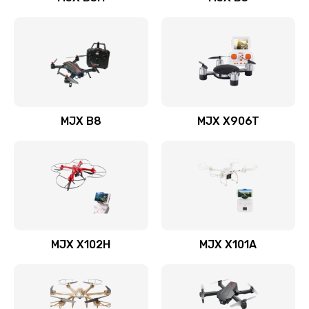
MJX B8
MJX X906T
MJX X102H
MJX X101A