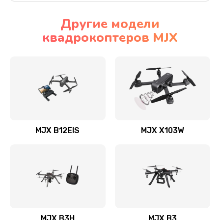
Другие модели
квадрокоптеров MJX
MJX B12EIS
MJX X103W
MJX B3H
MJX B3