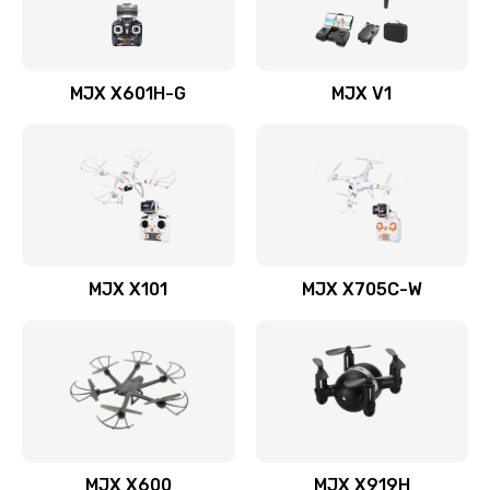
MJX X601H-G
MJX V1
MJX X101
MJX X705C-W
MJX X600
MJX X919H