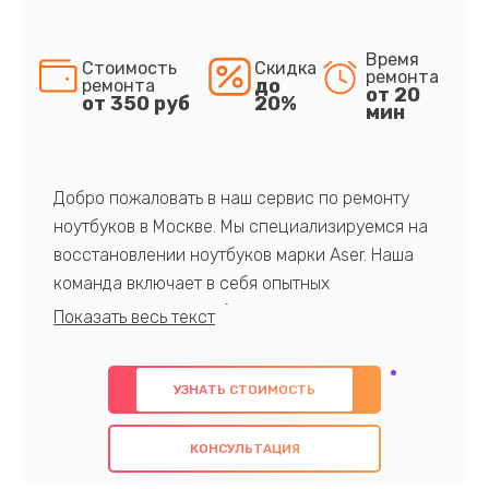
Время
Стоимость
Скидка
ремонта
до
ремонта
от 20
от 350 руб
20%
мин
Добро пожаловать в наш сервис по ремонту
ноутбуков в Москве. Мы специализируемся на
восстановлении ноутбуков марки Aser. Наша
команда включает в себя опытных
профессионалов с обширными знаниями и
многолетним опытом в данной области. Мы
предлагаем быстрый и качественный ремонт с
УЗНАТЬ СТОИМОСТЬ
использованием оригинальных компонентов, а
также гарантируем качество всех
КОНСУЛЬТАЦИЯ
проведенных работ. Наша цель - предоставить
клиентам надежное и профессиональное