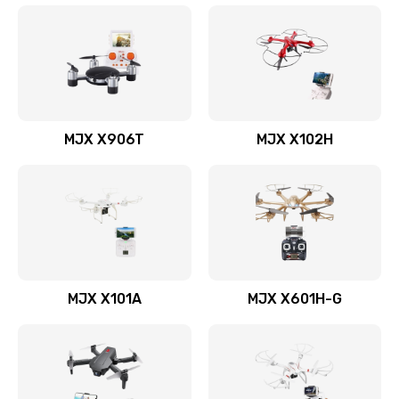
MJX X906T
MJX X102H
MJX X101A
MJX X601H-G