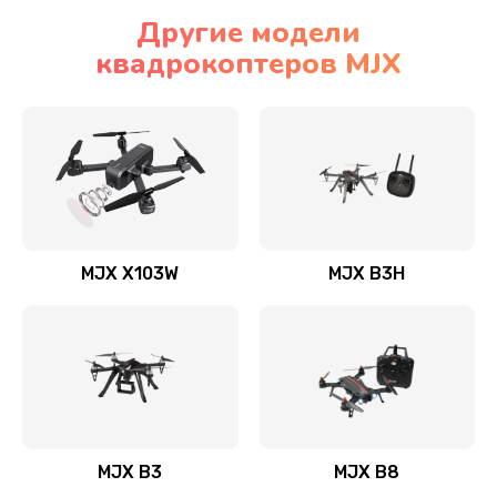
Другие модели
квадрокоптеров MJX
MJX X103W
MJX B3H
MJX B3
MJX B8