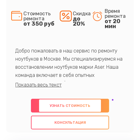
Время
Стоимость
Скидка
ремонта
до
ремонта
от 20
от 350 руб
20%
мин
Добро пожаловать в наш сервис по ремонту
ноутбуков в Москве. Мы специализируемся на
восстановлении ноутбуков марки Aser. Наша
команда включает в себя опытных
профессионалов с обширными знаниями и
многолетним опытом в данной области. Мы
предлагаем быстрый и качественный ремонт с
УЗНАТЬ СТОИМОСТЬ
использованием оригинальных компонентов, а
также гарантируем качество всех
КОНСУЛЬТАЦИЯ
проведенных работ. Наша цель - предоставить
клиентам надежное и профессиональное