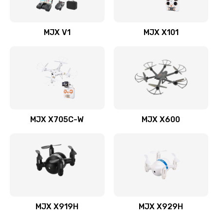
MJX V1
MJX X101
MJX X705C-W
MJX X600
MJX X919H
MJX X929H