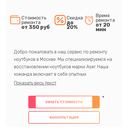
Время
Стоимость
Скидка
ремонта
до
ремонта
от 20
от 350 руб
20%
мин
Добро пожаловать в наш сервис по ремонту
ноутбуков в Москве. Мы специализируемся на
восстановлении ноутбуков марки Aser. Наша
команда включает в себя опытных
профессионалов с обширными знаниями и
многолетним опытом в данной области. Мы
предлагаем быстрый и качественный ремонт с
УЗНАТЬ СТОИМОСТЬ
использованием оригинальных компонентов, а
также гарантируем качество всех
КОНСУЛЬТАЦИЯ
проведенных работ. Наша цель - предоставить
клиентам надежное и профессиональное