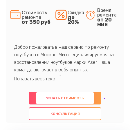
Время
Стоимость
Скидка
ремонта
до
ремонта
от 20
от 350 руб
20%
мин
Добро пожаловать в наш сервис по ремонту
ноутбуков в Москве. Мы специализируемся на
восстановлении ноутбуков марки Aser. Наша
команда включает в себя опытных
профессионалов с обширными знаниями и
многолетним опытом в данной области. Мы
предлагаем быстрый и качественный ремонт с
УЗНАТЬ СТОИМОСТЬ
использованием оригинальных компонентов, а
также гарантируем качество всех
КОНСУЛЬТАЦИЯ
проведенных работ. Наша цель - предоставить
клиентам надежное и профессиональное