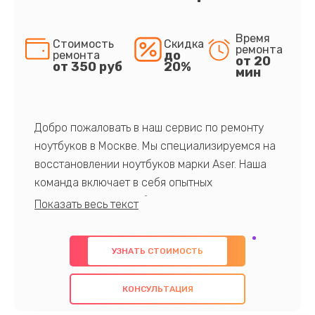
Время
Стоимость
Скидка
ремонта
до
ремонта
от 20
от 350 руб
20%
мин
Добро пожаловать в наш сервис по ремонту
ноутбуков в Москве. Мы специализируемся на
восстановлении ноутбуков марки Aser. Наша
команда включает в себя опытных
профессионалов с обширными знаниями и
многолетним опытом в данной области. Мы
предлагаем быстрый и качественный ремонт с
УЗНАТЬ СТОИМОСТЬ
использованием оригинальных компонентов, а
также гарантируем качество всех
КОНСУЛЬТАЦИЯ
проведенных работ. Наша цель - предоставить
клиентам надежное и профессиональное