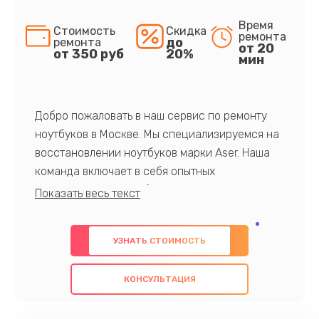
Время
Стоимость
Скидка
ремонта
до
ремонта
от 20
от 350 руб
20%
мин
Добро пожаловать в наш сервис по ремонту
ноутбуков в Москве. Мы специализируемся на
восстановлении ноутбуков марки Aser. Наша
команда включает в себя опытных
профессионалов с обширными знаниями и
многолетним опытом в данной области. Мы
предлагаем быстрый и качественный ремонт с
УЗНАТЬ СТОИМОСТЬ
использованием оригинальных компонентов, а
также гарантируем качество всех
КОНСУЛЬТАЦИЯ
проведенных работ. Наша цель - предоставить
клиентам надежное и профессиональное