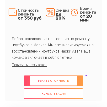
Время
Стоимость
Скидка
ремонта
до
ремонта
от 20
от 350 руб
20%
мин
Добро пожаловать в наш сервис по ремонту
ноутбуков в Москве. Мы специализируемся на
восстановлении ноутбуков марки Aser. Наша
команда включает в себя опытных
профессионалов с обширными знаниями и
многолетним опытом в данной области. Мы
предлагаем быстрый и качественный ремонт с
УЗНАТЬ СТОИМОСТЬ
использованием оригинальных компонентов, а
также гарантируем качество всех
КОНСУЛЬТАЦИЯ
проведенных работ. Наша цель - предоставить
клиентам надежное и профессиональное